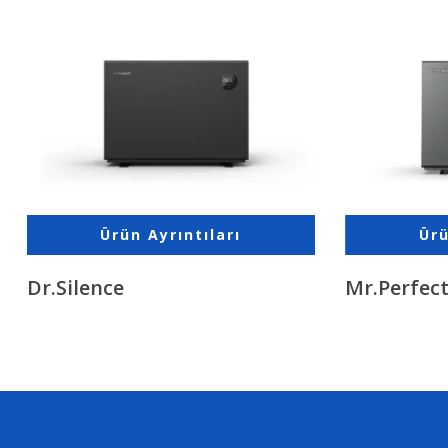
Ürün Ayrıntıları
Ürü
Dr.Silence
Mr.Perfec