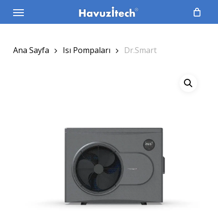
Skip
Menu
to
main
content
Ana Sayfa
Isı Pompaları
Dr.Smart